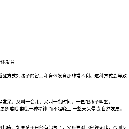
身体发育
睡醒方式对孩子的智力和身体发育都非常不利。这种方式会导致
得发呆，又叫一会儿，又叫一段时间，一直把孩子叫醒。
更多睡眠睡眠,一种精神,而不是晚上,一整天头晕眩,自然发展。
内起床。如果孩子已经有起气了，父母要对此熟视无睹，否则父