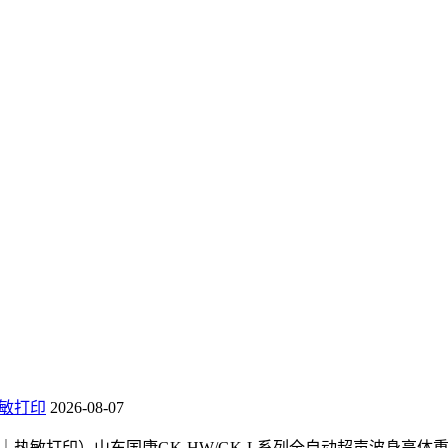
敏打印
2026-08-07
热敏打印）山东国康GK‑HW/GK‑L系列全自动超声波身高体