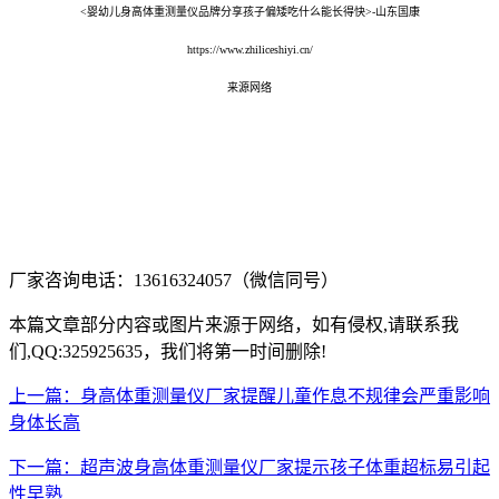
<婴幼儿身高体重测量仪品牌分享孩子偏矮吃什么能长得快>-山东国康
https://www.zhiliceshiyi.cn/
来源网络
厂家咨询电话：13616324057（微信同号）
本篇文章部分内容或图片来源于网络，如有侵权,请联系我
们,QQ:325925635，我们将第一时间删除!
上一篇：身高体重测量仪厂家提醒儿童作息不规律会严重影响
身体长高
下一篇：超声波身高体重测量仪厂家提示孩子体重超标易引起
性早熟