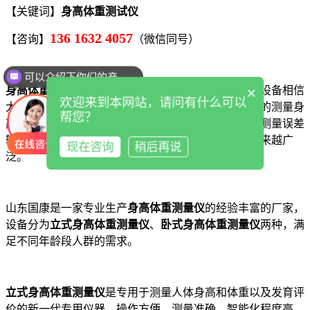
【关键词】
身高体重测试仪
136 1632 4057
【咨询】
（微信同号）
可以介绍下你们的产品么
你们是怎么收费的呢
×
身高体重测量仪厂家
资讯，对于
身高体重测量仪
这款设备相信
欢迎来到本网站，请问有什么可以
大家都很熟悉，该类设备应用也是非常广泛的。传统的测量身
帮您？
高体重的方法就是用尺子量，手动操作，过程繁琐且测量误差
较大，因此近年来，超声波原理的
身高体重秤
应用越来越广
现在咨询
稍后再说
泛。
山东国康是一家专业生产
身高体重测量仪
的经验丰富的厂家，
设备分为
立式身高体重测量仪
、
卧式身高体重测量仪
两种，满
足不同年龄段人群的需求。
立式身高体重测量仪
是专用于测量人体身高和体重以及发育评
价的新一代专用仪器。操作方便，测量准确，智能化程度高。