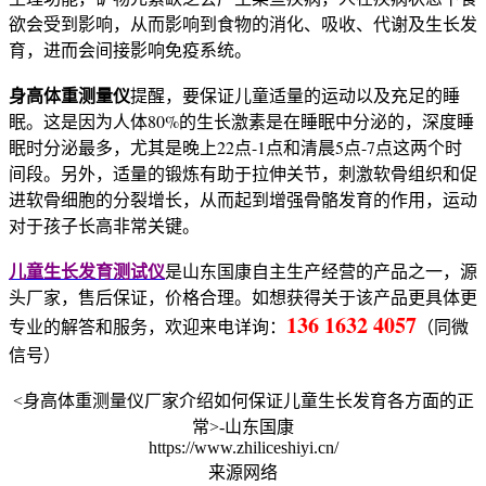
欲会受到影响，从而影响到食物的消化、吸收、代谢及生长发
育，进而会间接影响免疫系统。
身高体重测量仪
提醒，要保证儿童适量的运动以及充足的睡
眠。这是因为人体80%的生长激素是在睡眠中分泌的，深度睡
眠时分泌最多，尤其是晚上22点-1点和清晨5点-7点这两个时
间段。另外，适量的锻炼有助于拉伸关节，刺激软骨组织和促
进软骨细胞的分裂增长，从而起到增强骨骼发育的作用，运动
对于孩子长高非常关键。
儿童生长发育测试仪
是山东国康自主生产经营的产品之一，源
头厂家，售后保证，价格合理。如想获得关于该产品更具体更
136 1632 4057
专业的解答和服务，欢迎来电详询：
（同微
信号）
<身高体重测量仪厂家介绍如何保证儿童生长发育各方面的正
常>-山东国康
https://www.zhiliceshiyi.cn/
来源网络