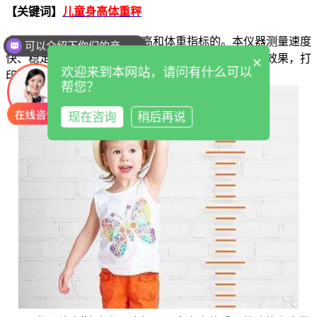
【关键词】
儿童身高体重秤
本仪器是专用于测量人体身高和体重指标的。本仪器测量速度
可以介绍下你们的产品么
快、稳定性高。语音提示和语音报数，具有真人仿真效果，打
×
欢迎来到本网站，请问有什么可以
印速度快，BMI功能为用户提供了体质指数。
帮您？
现在咨询
稍后再说