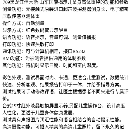
709黑龙江佳木斯-山东国康揭示儿童身高体重秤的功能和参数
测量功能：无接触式原装进口超声波探测器测身长，电子精密
压敏传感器测体重
操作方式：自动测量
显示方式：红色数码管显示醒目
语言功能：语音提示，音量可调、测量值播报
打印功能：快速热敏打印
通讯功能：可与计算机相连，接口RS232
BMI功能：为被测者提供通用的体制参数
其他功能：待机时显示日期、时间和室内温度。
彩色外观，测试界面时尚、卡通，更适合儿童测试，数据统计
快速、分析客观、结果报告打印于一体，并给予指导方案。
测试结果可手动修改评语，让医生根据患者不同来进行专属评
价。
台式19寸红外液晶触摸屏显示器,另配儿童操作台，设计高度
人性化，更适于儿童身体健康发展。
测试具有声报图片词汇性能和语音相结合的自动提示性能。
高清摄像功能，可插入精美的高清儿童照片，留下永久的记