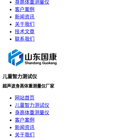
身高体重测量仪
客户案例
新闻资讯
关于我们
技术文章
联系我们
儿童智力测试仪
超声波身高体重测量仪厂家
网站首页
儿童智力测试仪
身高体重测量仪
客户案例
新闻资讯
关于我们