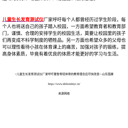
儿童生长发育测试仪
厂家呼吁每个人都曾经历过学生阶段，每
个人也将送自己的孩子踏入校园，一方面希望教育者和教育部
门，谨慎、合理的安排学生的校园生活，莫要让校园里的孩子
们再变成不科学制度的牺牲品。另一方面也希望众多的父母也
可以理性看待小孩在体育课上的痛苦，加强对孩子的锻练，提
高身体素质，毕竟有着优良的体质才能更好的学习与生活。
<儿童生长发育测试仪厂家呼吁重智育轻体育的教育理念应尽快改变>-山东国康
https://www.zhiliceshiyi.cn/
来源网络