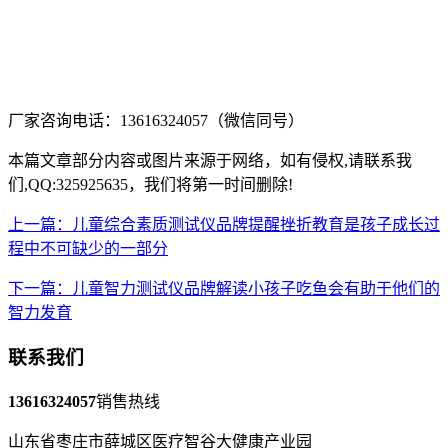
厂家咨询电话：13616324057（微信同号）
本篇文章部分内容或图片来源于网络，如有侵权,请联系我
们,QQ:325925635，我们将第一时间删除!
上一篇：儿童综合素质测试仪品牌提醒挫折教育是孩子成长过
程中不可缺少的一部分
下一篇：儿童智力测试仪品牌解读小孩子吃鱼会有助于他们的
智力发育
联系我们
13616324057
销售热线
山东省枣庄市薛城区医疗智谷大健康产业园