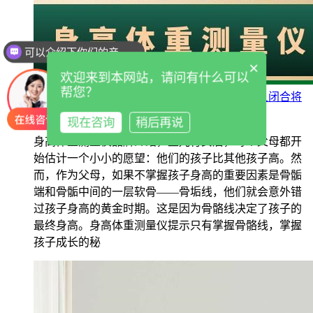
可以介绍下你们的产品么
×
欢迎来到本网站，请问有什么可以
帮您？
超声波身高体重测量仪品牌提示孩子骨骺线一旦闭合将
无法再长高
2023-05-31
现在咨询
稍后再说
身高体重测量仪品牌介绍，生儿育女后，每个父母都开
始估计一个小小的愿望：他们的孩子比其他孩子高。然
而，作为父母，如果不掌握孩子身高的重要因素是骨骺
端和骨骺中间的一层软骨——骨垢线，他们就会意外错
过孩子身高的黄金时期。这是因为骨骼线决定了孩子的
最终身高。身高体重测量仪提示只有掌握骨骼线，掌握
孩子成长的秘